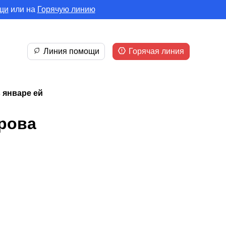
щи
или на
Горячую линию
Линия помощи
Горячая линия
 январе ей
арова