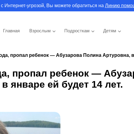
 с Интернет-угрозой, Вы можете обратиться на
Линию помо
Главная
Взрослым
Подросткам
Детям
года, пропал ребенок — Абузарова Полина Артуровна, в
да, пропал ребенок — Абуз
в январе ей будет 14 лет.