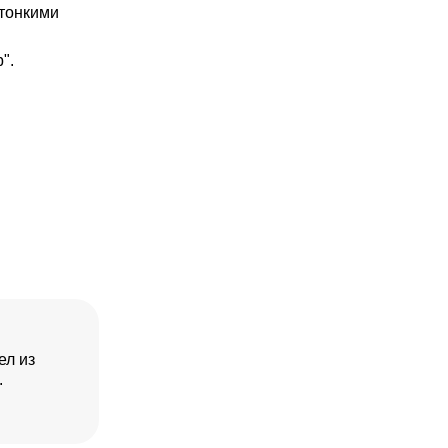
 тонкими
".
ел из
.