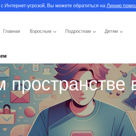
 с Интернет-угрозой, Вы можете обратиться на
Линию помо
Главная
Взрослым
Подросткам
Детям
щем
 пространстве 