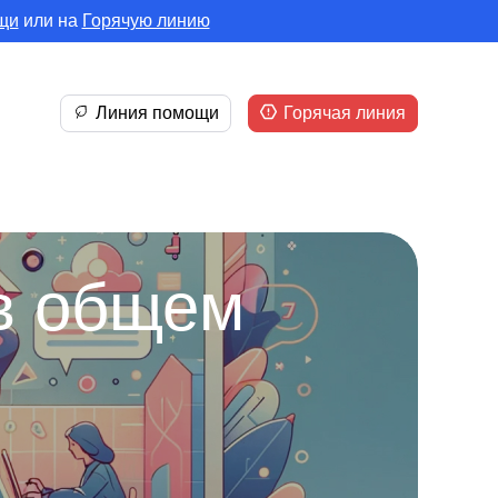
щи
или на
Горячую линию
Линия помощи
Горячая линия
в общем