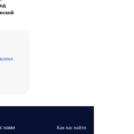
иод
янской
льчика
 с нами
Как нас найти