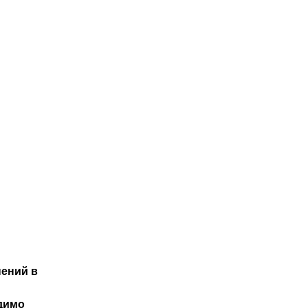
нений в
одимо