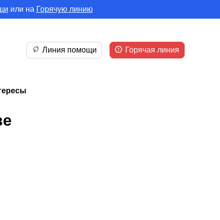
щи
или на
Горячую линию
Линия помощи
Горячая линия
нтересы
ве