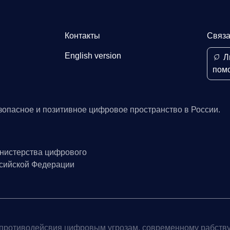
Контакты
Связа
English version
Л
пом
зопасное и позитивное цифровое пространство в России.
нистерства цифрового
ссийской Федерации
противодейсвия цифровым угрозам, современному рабству