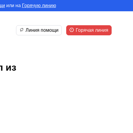
щи
или на
Горячую линию
Линия помощи
Горячая линия
л из