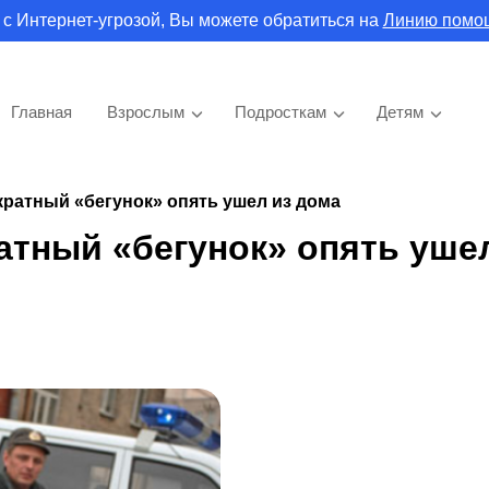
 с Интернет-угрозой, Вы можете обратиться на
Линию помо
Главная
Взрослым
Подросткам
Детям
кратный «бегунок» опять ушел из дома
атный «бегунок» опять уше