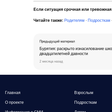
Если ситуация срочная или тревожна
Читайте также:
Родителям
·
Подросткам
Предыдущий материал
Бурятия: раскрыто изнасилование шк
двадцатилетней давности
2 месяца назад
Главная
Взрослым
О проекте
Подросткам