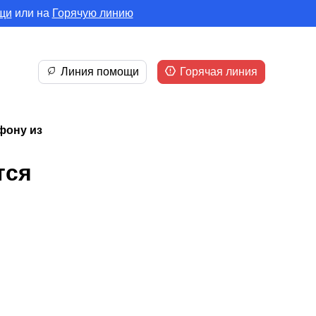
щи
или на
Горячую линию
Линия помощи
Горячая линия
фону из
тся