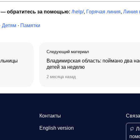
я — обратитесь за помощью:
/help/
,
Горячая линия
,
Линия
·
Детям
·
Памятки
Следующий материал
ольницы
Владимирская область: поймано два на
детей за неделю
2 месяца назад
Контакты
Связа
English version
Л
пом