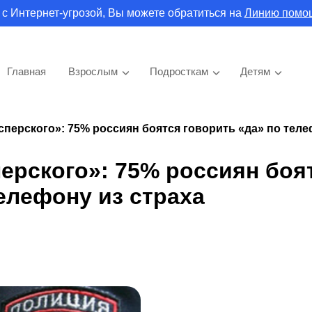
 с Интернет-угрозой, Вы можете обратиться на
Линию помо
Главная
Взрослым
Подросткам
Детям
перского»: 75% россиян боятся говорить «да» по теле
ерского»: 75% россиян боя
елефону из страха