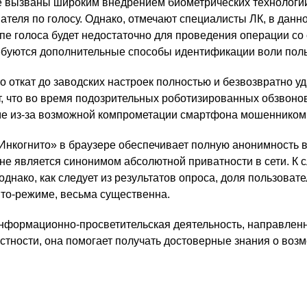
е вызваны широким внедрением биометрических технологий
теля по голосу. Однако, отмечают специалисты ЛК, в данн
е голоса будет недостаточно для проведения операции со
ребуются дополнительные способы идентификации воли поль
 откат до заводских настроек полностью и безвозвратно у
, что во время подозрительных роботизированных обзвоно
ме из-за возможной компрометации смартфона мошенником
Инкогнито» в браузере обеспечивает полную анонимность в
не является синонимом абсолютной приватности в сети. К с
нако, как следует из результатов опроса, доля пользовате
ито-режиме, весьма существенна.
формационно-просветительская деятельность, направлен
астности, она помогает получать достоверные знания о воз