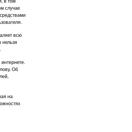
, в том
ом случае
 средствами
зователя.
даляет всю
в нельзя
.
 интернете.
лову. Об
лей,
ная на
можностях