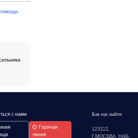
 помощи
.
сильника
ться с нами
Как нас найти
иния
Горячая
123112,
ощи
линия
Г.МОСКВА, НАБ.