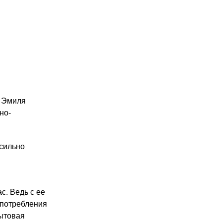
, Эмиля
но-
 сильно
с. Ведь с ее
употребления
бытовая