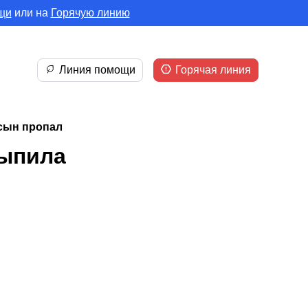
щи
или на
Горячую линию
Линия помощи
Горячая линия
 сын пропал
выпила