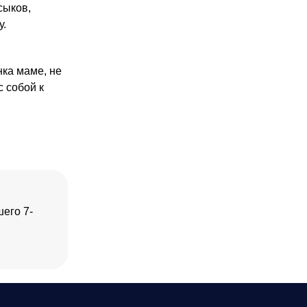
сыков,
у.
е
нка маме, не
с собой к
его 7-