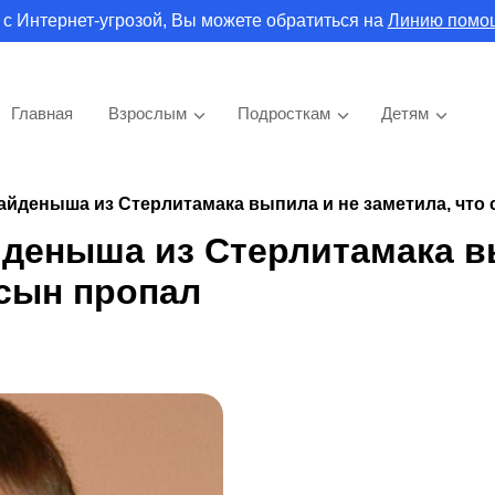
 с Интернет-угрозой, Вы можете обратиться на
Линию помо
Главная
Взрослым
Подросткам
Детям
айденыша из Стерлитамака выпила и не заметила, что
йденыша из Стерлитамака 
 сын пропал