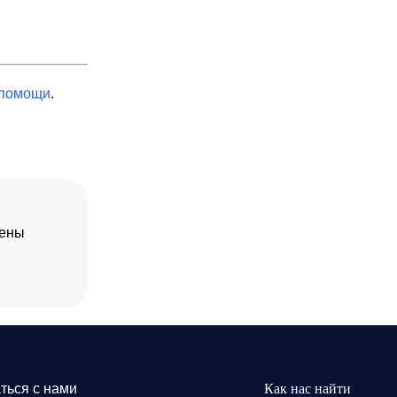
 помощи
.
дены
ться с нами
Как нас найти