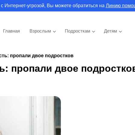
 с Интернет-угрозой, Вы можете обратиться на
Линию помо
Главная
Взрослым
Подросткам
Детям
сть: пропали двое подростков
ь: пропали двое подростко