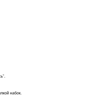
ь".
лкой набок.