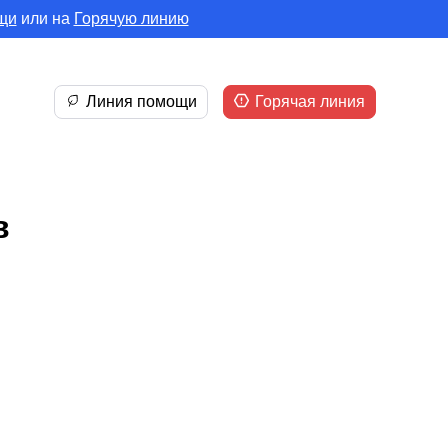
щи
или на
Горячую линию
Линия помощи
Горячая линия
в