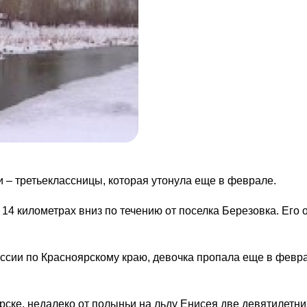
 – третьеклассницы, которая утонула еще в феврале.
 14 километрах вниз по течению от поселка Березовка. Его
ссии по Красноярскому краю, девочка пропала еще в февр
рске, недалеко от полыньи на льду Енисея две девятилетни