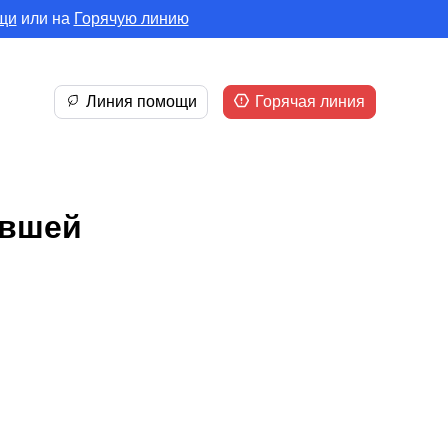
щи
или на
Горячую линию
Линия помощи
Горячая линия
увшей