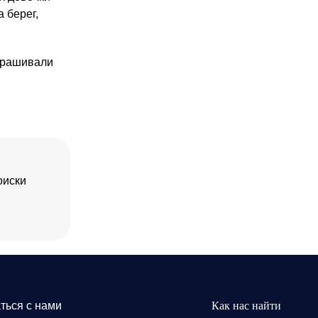
 берег,
опрашивали
оиски
ться с нами
Как нас найти