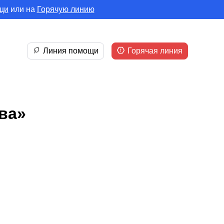
щи
или на
Горячую линию
Линия помощи
Горячая линия
ва»