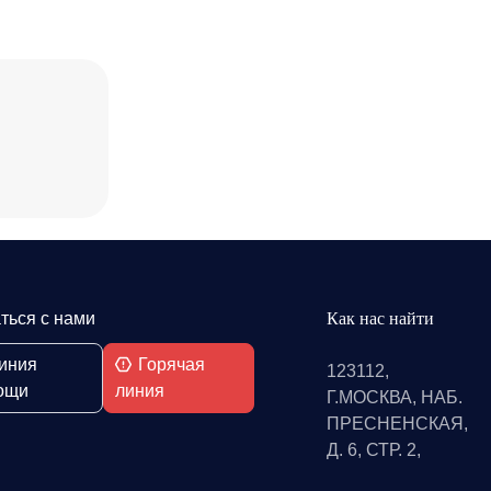
ться с нами
Как нас найти
иния
Горячая
123112,
ощи
линия
Г.МОСКВА, НАБ.
ПРЕСНЕНСКАЯ,
Д. 6, СТР. 2,