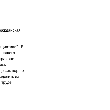
Гражданская
ициатива". В
в нашего
страивает
лись
до сих пор не
зделить их
 труде.