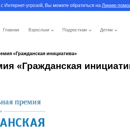
 с Интернет-угрозой, Вы можете обратиться на
Линию помо
Главная
Взрослым
Подросткам
Детям
емия «Гражданская инициатива»
мия «Гражданская инициати