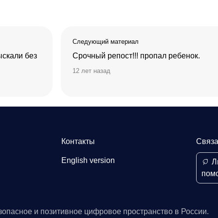
Следующий материал
ыскали без
Срочный репост!!! пропал ребенок.
12 лет назад
Контакты
Связа
English version
Л
пом
зопасное и позитивное цифровое пространство в России.