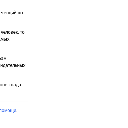
етенций по
 человек, то
самых
рам
ендательных
фоне спада
 помощи
.