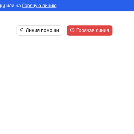
щи
или на
Горячую линию
Линия помощи
Горячая линия