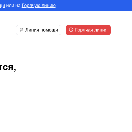
щи
или на
Горячую линию
Линия помощи
Горячая линия
тся,