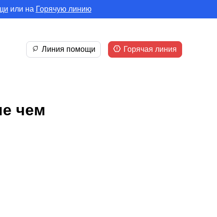
щи
или на
Горячую линию
Линия помощи
Горячая линия
ше чем