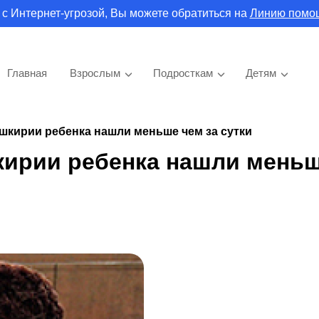
 с Интернет-угрозой, Вы можете обратиться на
Линию помо
Главная
Взрослым
Подросткам
Детям
шкирии ребенка нашли меньше чем за сутки
кирии ребенка нашли мень