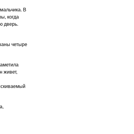
 мальчика. В
ы, когда
ю дверь.
ованы четыре
заметила
н живет,
зыскиваемый
а,