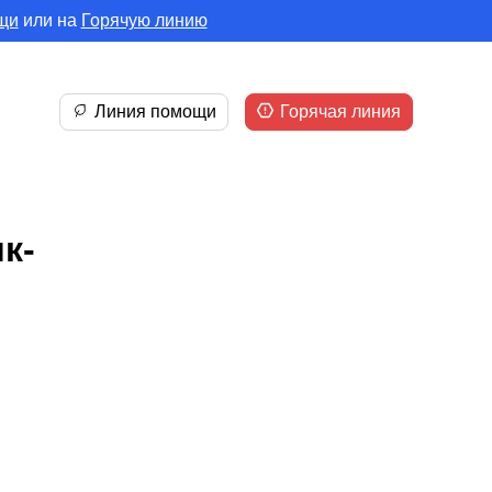
щи
или на
Горячую линию
Линия помощи
Горячая линия
к-