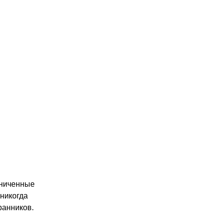
аниченные
 никогда
ранников.