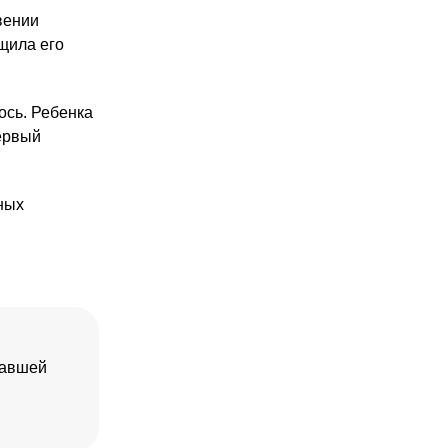
вении
щила его
ось. Ребенка
Первый
ных
павшей