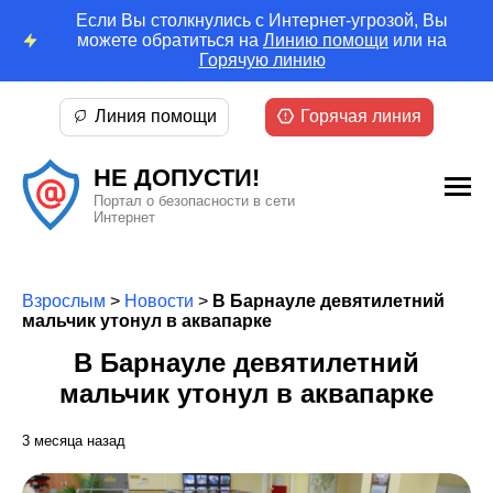
Если Вы столкнулись с Интернет-угрозой, Вы
можете обратиться на
Линию помощи
или на
Горячую линию
Линия помощи
Горячая линия
НЕ ДОПУСТИ!
Портал о безопасности в сети
Интернет
Взрослым
>
Новости
>
В Барнауле девятилетний
мальчик утонул в аквапарке
В Барнауле девятилетний
мальчик утонул в аквапарке
3 месяца назад