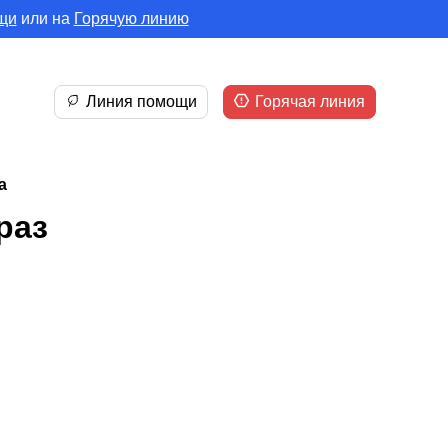
щи
или на
Горячую линию
Линия помощи
Горячая линия
а
раз