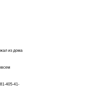
ежал из дома
совсем
981-405-41-