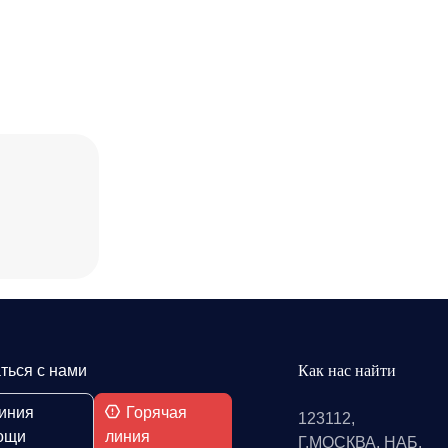
ться с нами
Как нас найти
иния
Горячая
123112,
ощи
линия
Г.МОСКВА, НАБ.