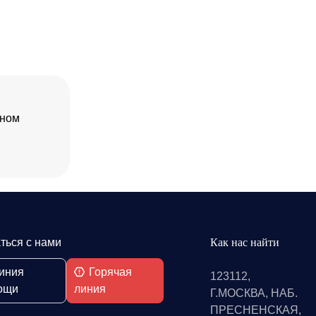
нном
ться с нами
Как нас найти
иния
Горячая
123112,
ощи
линия
Г.МОСКВА, НАБ.
ПРЕСНЕНСКАЯ,