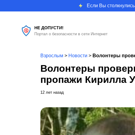
Если Вы столкнулись
НЕ ДОПУСТИ!
Портал о безопасности в сети Интернет
Взрослым
>
Новости
>
Волонтеры прове
Волонтеры провер
пропажи Кирилла 
12 лет назад