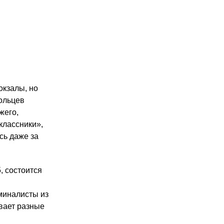
окзалы, но
вольцев
жего,
классники»,
сь даже за
, состоится
миналисты из
вает разные