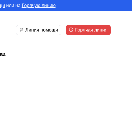
щи
или на
Горячую линию
Линия помощи
Горячая линия
ева