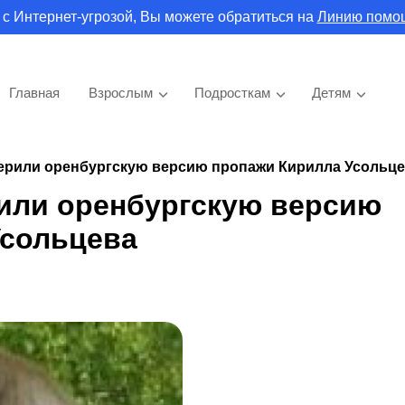
 с Интернет-угрозой, Вы можете обратиться на
Линию помо
Главная
Взрослым
Подросткам
Детям
рили оренбургскую версию пропажи Кирилла Усольц
или оренбургскую версию
Усольцева