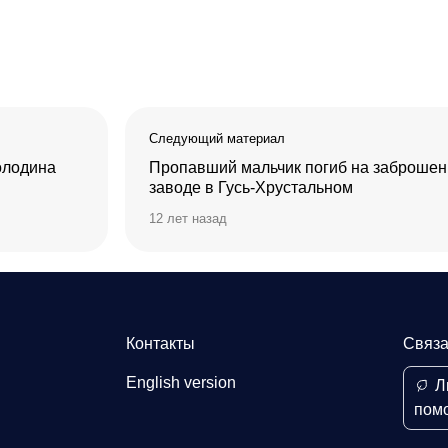
Следующий материал
олодина
Пропавший мальчик погиб на заброше
заводе в Гусь-Хрустальном
12 лет назад
Контакты
Связа
English version
Л
пом