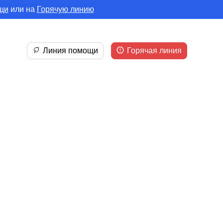
щи
или на
Горячую линию
Линия помощи
Горячая линия