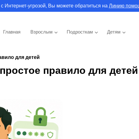
 с Интернет-угрозой, Вы можете обратиться на
Линию помо
Главная
Взрослым
Подросткам
Детям
авило для детей
простое правило для детей