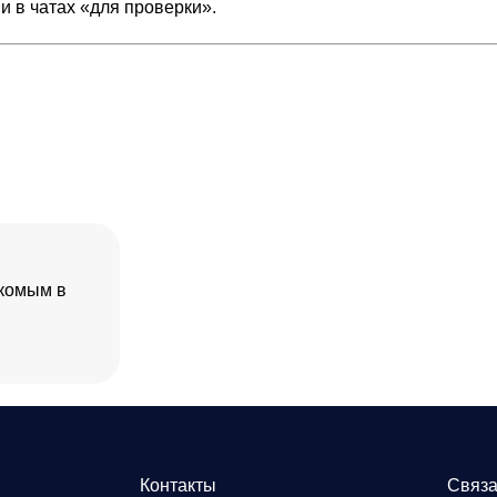
и в чатах «для проверки».
акомым в
Контакты
Связа