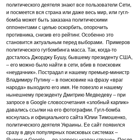
политического деятеля знают все пользователи Сети,
и посмеется вся страна или даже весь мир, или гугл-
бомба может быть заказана политическими
оппонентами с целью оскорбить, опорочить
противника, снизив его рейтинг. Особенно это
становится актуальным перед выборами. Примеров
политического гугбомбинга масса. Так, когда-то
досталось Джорджу Бушу, бывшему президенту США,
– его можно было найти в сети, вбив в поисковик
«неудачник». Пострадал и нашему премьер-министр
Владимиру Путину – в поисковике на фразу «враг
народа» выходило его имя. Не повезло и нашему
нынешнему президенту Дмитрию Медведеву – при
запросе в Google словосочетания «злобный карлик»
давались ссылки на его фотографии. Гугл-бомба
коснулась и официального сайта Юлии Тимошенко,
политического деятеля Украины. Ее сайт появился
сразу в двух популярных поисковых системах –
Яндекс и Google — по запросу «капец стране». После