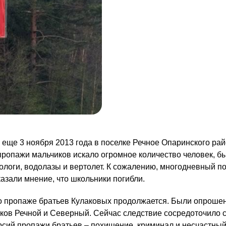
еще 3 ноября 2013 года в поселке Речное Опаринского ра
 пропажи мальчиков искало огромное количество человек, б
ологи, водолазы и вертолет. К сожалению, многодневный п
азали мнение, что школьники погибли.
лу о пропаже братьев Кулаковых продолжается. Были опроше
лков Речной и Северный. Сейчас следствие сосредоточило 
сий пропажи братьев – похищение, криминал и несчастный