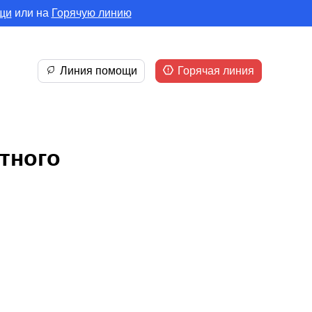
щи
или на
Горячую линию
Линия помощи
Горячая линия
тного