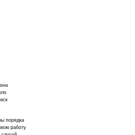
йона
ыло
оиск
ны порядка
свою работу
 случай.