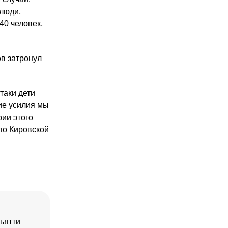
 люди,
40 человек,
ов затронул
таки дети
ие усилия мы
рии этого
по Кировской
ьятти